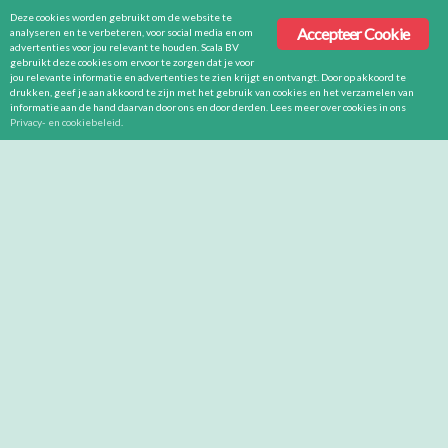
Deze cookies worden gebruikt om de website te
Accepteer Cookie
analyseren en te verbeteren, voor social media en om
advertenties voor jou relevant te houden. Scala BV
gebruikt deze cookies om ervoor te zorgen dat je voor
jou relevante informatie en advertenties te zien krijgt en ontvangt. Door op akkoord te
drukken, geef je aan akkoord te zijn met het gebruik van cookies en het verzamelen van
informatie aan de hand daarvan door ons en door derden. Lees meer over cookies in ons
Privacy- en cookiebeleid
.