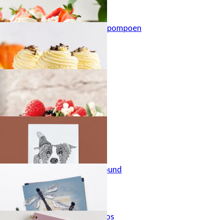
Cupcakes met pompoen
Najaarstaart
Doodle dog
Magic is all around
Hertje in het bos