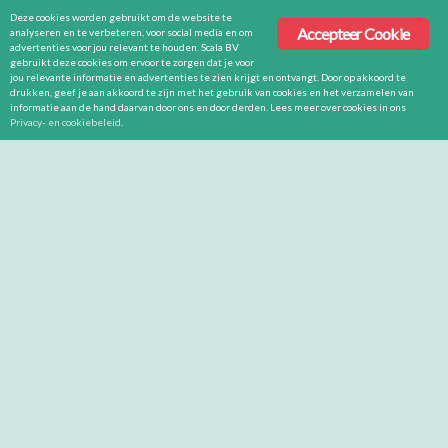
Deze cookies worden gebruikt om de website te
Accepteer Cookie
analyseren en te verbeteren, voor social media en om
advertenties voor jou relevant te houden. Scala BV
gebruikt deze cookies om ervoor te zorgen dat je voor
jou relevante informatie en advertenties te zien krijgt en ontvangt. Door op akkoord te
drukken, geef je aan akkoord te zijn met het gebruik van cookies en het verzamelen van
informatie aan de hand daarvan door ons en door derden. Lees meer over cookies in ons
Privacy- en cookiebeleid
.