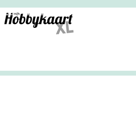
HobbyHandig
Demo
Archief
Inloggen