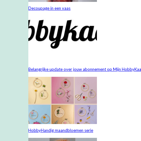
Decoupage in een vaas
Belangrijke update over jouw abonnement op Mijn HobbyKaa
HobbyHandig maandbloemen serie