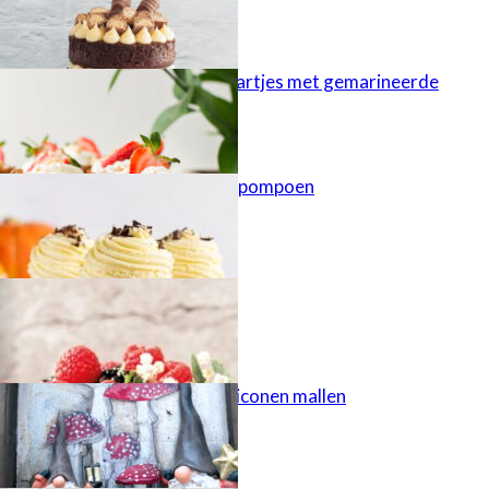
Cheesecaketaartjes met gemarineerde
aardbeien
Cupcakes met pompoen
Najaarstaart
Gietgips uit siliconen mallen