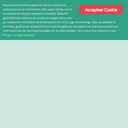
Deze cookies worden gebruikt om de website te
Accepteer Cookie
analyseren en te verbeteren, voor social media en om
advertenties voor jou relevant te houden. Scala BV
gebruikt deze cookies om ervoor te zorgen dat je voor
jou relevante informatie en advertenties te zien krijgt en ontvangt. Door op akkoord te
drukken, geef je aan akkoord te zijn met het gebruik van cookies en het verzamelen van
informatie aan de hand daarvan door ons en door derden. Lees meer over cookies in ons
Privacy- en cookiebeleid
.