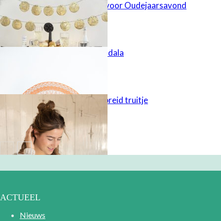
FIMO-slinger voor Oudejaarsavond
Gehaakte mandala
Eenvoudig gebreid truitje
ACTUEEL
Nieuws