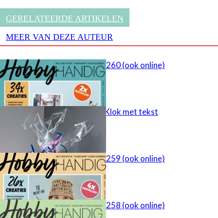
GERELATEERDE ARTIKELEN
MEER VAN DEZE AUTEUR
HobbyHandig 260 (ook online)
cadeau idee – Klok met tekst
HobbyHandig 259 (ook online)
HobbyHandig 258 (ook online)