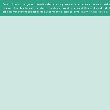
Deze cookies worden gebruikt om de website te analyseren en te verbeteren, voor social media 
voor jou relevante informatie en advertenties te zien krijgt en ontvangt. Door op akkoord te dr
hand daarvan door ons en door derden. Lees meer over cookies in ons
Privacy- en cookiebeleid
.