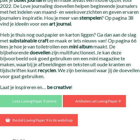
2022. De Love journaling doevellen helpen beginnende journalers
met het indelen van maand- en weekoverzichten en geven ervaren
journalers inspiratie. Hou je meer van
stempelen
? Op pagina 38
vind je ideeën voor een
art journal
.
Heb je thuis nog oud papier en karton liggen? Ga dan aan de slag
met
substainable craft
en maak er iets nieuws van! Op pagina 66
lees je hoe je van toiletrollen een
mini album
maakt. De
bijbehorende
doevellen
zijn multifunctioneel. Je kan deze
bijvoorbeeld ook goed gebruiken om een mini magazine te
maken, waarbij je afbeeldingen en teksten uit oude kranten en
tijdschriften kunt
recyclen
. We zijn benieuwd waar jij de doevellen
voor gaat gebruiken.
Laat je inspireren en…
be creative
!
Lees Loving Paper 9 online
Artikelen uit Loving Paper 9
Bestel Loving Paper 9 in de webshop