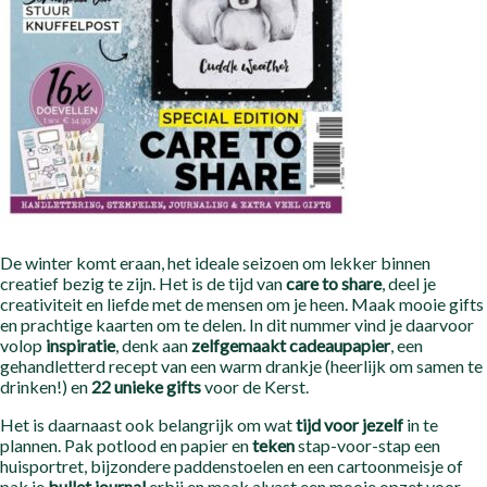
De winter komt eraan, het ideale seizoen om lekker binnen
creatief bezig te zijn. Het is de tijd van
care to share
, deel je
creativiteit en liefde met de mensen om je heen. Maak mooie gifts
en prachtige kaarten om te delen. In dit nummer vind je daarvoor
volop
inspiratie
, denk
aan
zelfgemaakt cadeaupapier
, een
gehandletterd recept van een warm drankje (heerlijk om samen te
drinken!) en
22 unieke gifts
voor de Kerst.
Het is daarnaast ook belangrijk om wat
tijd voor jezelf
in te
plannen. Pak potlood en papier en
teken
stap-voor-stap een
huisportret, bijzondere paddenstoelen en een cartoonmeisje of
pak je
bullet journal
erbij en maak alvast een mooie opzet voor