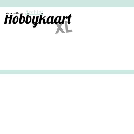
HobbyHandig
Demo
Archief
Inloggen