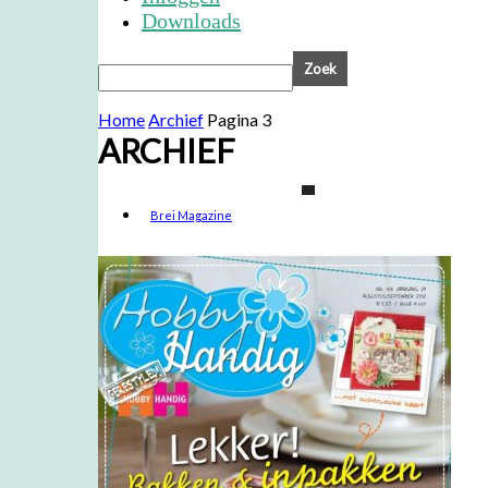
Downloads
Home
Archief
Pagina 3
ARCHIEF
Brei Magazine
Cards & Scrap archief
Creëer Magazine archief
HobbyHandig archief