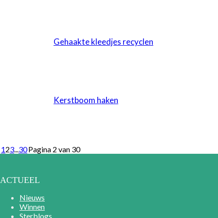
Gehaakte kleedjes recyclen
Kerstboom haken
1
2
3
...
30
Pagina 2 van 30
ACTUEEL
Nieuws
Winnen
Sterblogs