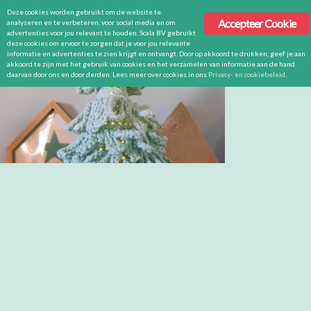
Deze cookies worden gebruikt om de website te
Accepteer Cookie
analyseren en te verbeteren, voor social media en om
advertenties voor jou relevant te houden. Scala BV gebruikt
deze cookies om ervoor te zorgen dat je voor jou relevante
informatie en advertenties te zien krijgt en ontvangt. Door op akkoord te drukken, geef je aan
akkoord te zijn met het gebruik van cookies en het verzamelen van informatie aan de hand
daarvan door ons en door derden. Lees meer over cookies in ons
Privacy- en cookiebeleid
.