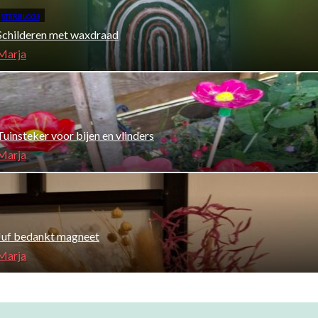
STERBLOGS
Schilderen met waxdraad
Marja
Tuinsteker voor bijen en vlinders
Marja
Juf bedankt magneet
Marja