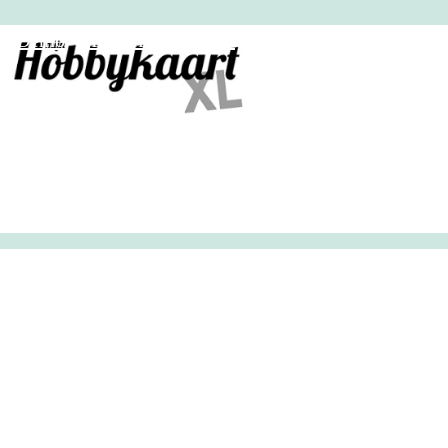
HobbyHandig
Demo
Archief
Inloggen