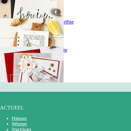
Gezonde smoothie
X-mas inspiratie
ACTUEEL
Nieuws
Winnen
Sterblogs