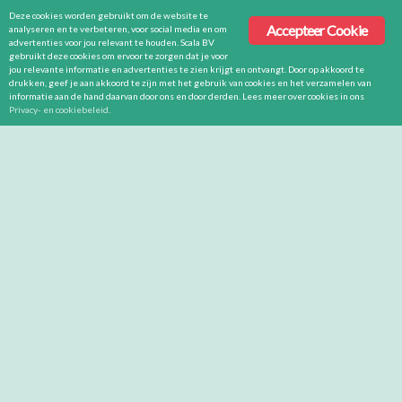
Deze cookies worden gebruikt om de website te
Accepteer Cookie
analyseren en te verbeteren, voor social media en om
advertenties voor jou relevant te houden. Scala BV
gebruikt deze cookies om ervoor te zorgen dat je voor
jou relevante informatie en advertenties te zien krijgt en ontvangt. Door op akkoord te
drukken, geef je aan akkoord te zijn met het gebruik van cookies en het verzamelen van
informatie aan de hand daarvan door ons en door derden. Lees meer over cookies in ons
Privacy- en cookiebeleid
.