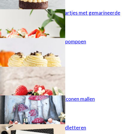
Cheesecaketaartjes met gemarineerde
aardbeien
Cupcakes met pompoen
Najaarstaart
Gietgips uit siliconen mallen
Duurzaam handletteren