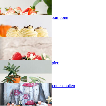
aardbeien
Cupcakes met pompoen
Najaarstaart
Planten van papier
Gietgips uit siliconen mallen