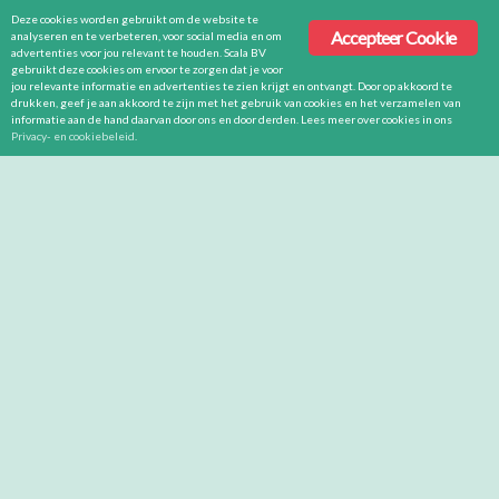
Deze cookies worden gebruikt om de website te
Accepteer Cookie
analyseren en te verbeteren, voor social media en om
advertenties voor jou relevant te houden. Scala BV
gebruikt deze cookies om ervoor te zorgen dat je voor
jou relevante informatie en advertenties te zien krijgt en ontvangt. Door op akkoord te
drukken, geef je aan akkoord te zijn met het gebruik van cookies en het verzamelen van
informatie aan de hand daarvan door ons en door derden. Lees meer over cookies in ons
Privacy- en cookiebeleid
.