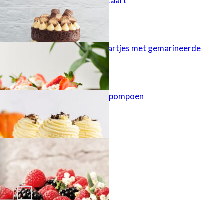
Kinder Bueno taart
Cheesecaketaartjes met gemarineerde
aardbeien
Cupcakes met pompoen
Najaarstaart