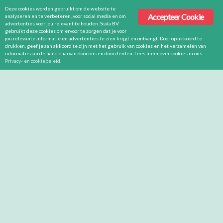
Deze cookies worden gebruikt om de website te
Accepteer Cookie
analyseren en te verbeteren, voor social media en om
advertenties voor jou relevant te houden. Scala BV
gebruikt deze cookies om ervoor te zorgen dat je voor
jou relevante informatie en advertenties te zien krijgt en ontvangt. Door op akkoord te
drukken, geef je aan akkoord te zijn met het gebruik van cookies en het verzamelen van
informatie aan de hand daarvan door ons en door derden. Lees meer over cookies in ons
Privacy- en cookiebeleid
.