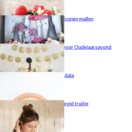
Gietgips uit siliconen mallen
FIMO-slinger voor Oudejaarsavond
Gehaakte mandala
Eenvoudig gebreid truitje