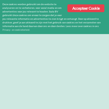
Deze cookies worden gebruikt om de website te
Accepteer Cookie
analyseren en te verbeteren, voor social media en om
advertenties voor jou relevant te houden. Scala BV
gebruikt deze cookies om ervoor te zorgen dat je voor
jou relevante informatie en advertenties te zien krijgt en ontvangt. Door op akkoord te
drukken, geef je aan akkoord te zijn met het gebruik van cookies en het verzamelen van
informatie aan de hand daarvan door ons en door derden. Lees meer over cookies in ons
Privacy- en cookiebeleid
.