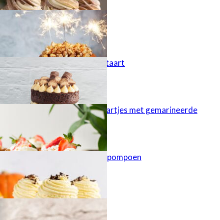
Popcorn taart
Kinder Bueno taart
Cheesecaketaartjes met gemarineerde
aardbeien
Cupcakes met pompoen
Najaarstaart