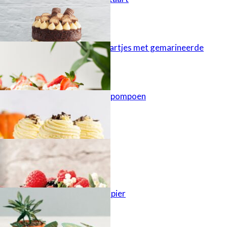
Cheesecaketaartjes met gemarineerde
aardbeien
Cupcakes met pompoen
Najaarstaart
Planten van papier