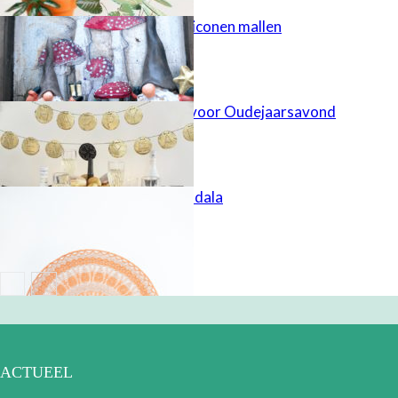
Gietgips uit siliconen mallen
FIMO-slinger voor Oudejaarsavond
Gehaakte mandala
ACTUEEL