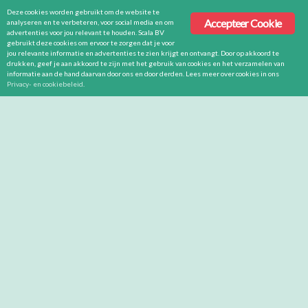
Deze cookies worden gebruikt om de website te
Accepteer Cookie
analyseren en te verbeteren, voor social media en om
advertenties voor jou relevant te houden. Scala BV
gebruikt deze cookies om ervoor te zorgen dat je voor
jou relevante informatie en advertenties te zien krijgt en ontvangt. Door op akkoord te
drukken, geef je aan akkoord te zijn met het gebruik van cookies en het verzamelen van
informatie aan de hand daarvan door ons en door derden. Lees meer over cookies in ons
Privacy- en cookiebeleid
.